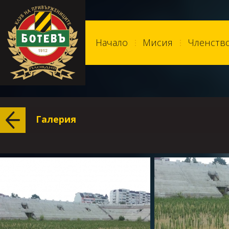
Начало
Мисия
Членств
Галерия