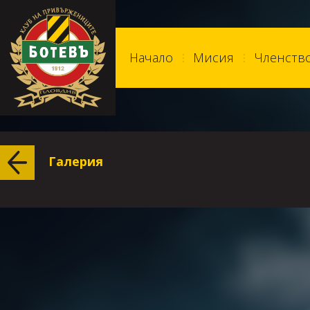
Начало
Мисия
Членств
Галерия