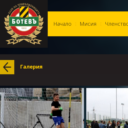
Начало
Мисия
Членств
Галерия